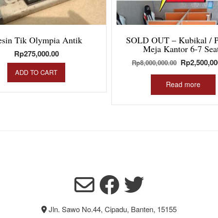
sin Tik Olympia Antik
SOLD OUT – Kubikal / Pa
Meja Kantor 6-7 Sea
Rp
275,000.00
Original
Rp
2,500,00
Rp
8,000,000.00
price
ADD TO CART
was:
Read more
Rp8,000,00
Jln. Sawo No.44, Cipadu, Banten, 15155