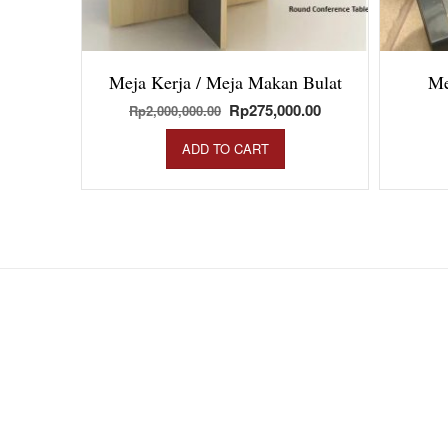
Meja Kerja / Meja Makan Bulat
Me
Original
Current
Rp
275,000.00
Rp
2,000,000.00
price
price
ADD TO CART
was:
is:
Rp2,000,000.00.
Rp275,000.00.