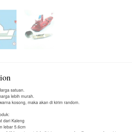
tion
Harga satuan.
harga lebih murah.
 warna kosong, maka akan di kirim random.
oduk:
t dari Kaleng
m lebar 5.6cm