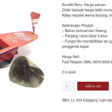
Kondisi Baru. Harga satuan.
Order banyak harga lebih mura
Kalau request warna kosong, m
Keterangan Produk:
– Bahan terbuat dari Kaleng
– Panjang 14cm lebar 5.6cm
– Fungsi lilin mendidihkan air 
penggerak kapal
Harga Nett.
Fast Respon (WA): 0878 8000 
2 in stock
Perahu
Add to cart
Jadul
Otok
otok
SKU:
LL 003
Category:
Lain-lai
quantity