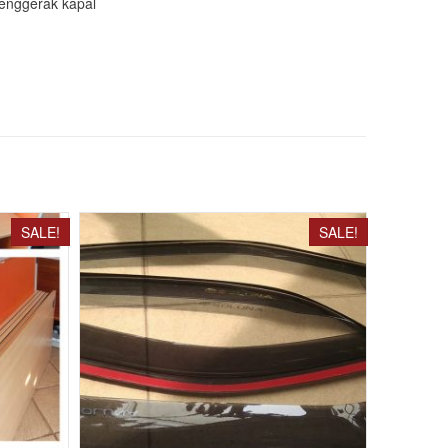
 penggerak kapal
SALE!
SALE!