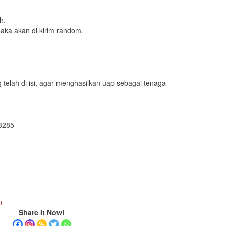
h.
aka akan di kirim random.
yg telah di isi, agar menghasilkan uap sebagai tenaga
8285
n
Share It Now!