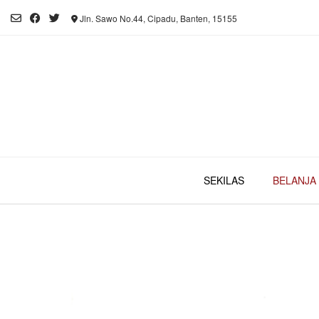
Skip
Jln. Sawo No.44, Cipadu, Banten, 15155
to
content
SEKILAS
BELANJA 