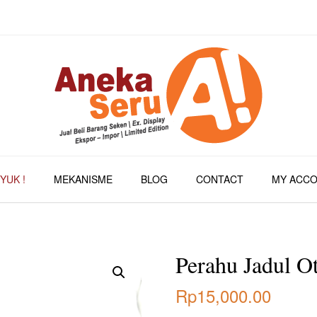
YUK !
MEKANISME
BLOG
CONTACT
MY ACC
Perahu Jadul O
Rp
15,000.00