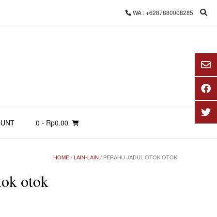
WA : +6287880008285
OUNT
0
- Rp0.00
HOME
/
LAIN-LAIN
/ PERAHU JADUL OTOK OTOK
tok otok