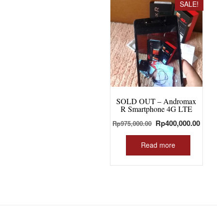
SALE!
SOLD OUT – Andromax
R Smartphone 4G LTE
Original
Curr
Rp
400,000.00
Rp
975,000.00
price
price
was:
is:
Read more
Rp975,000.00.
Rp40