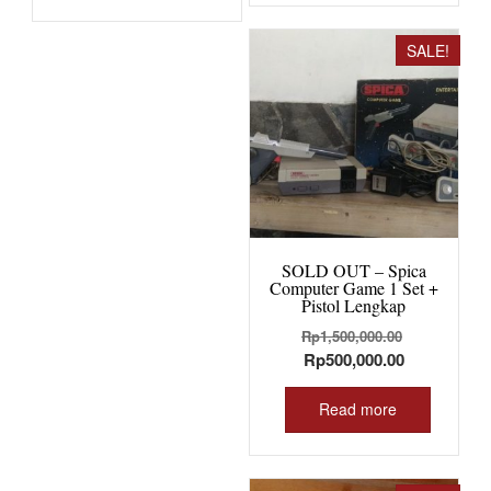
SALE!
SOLD OUT – Spica
Computer Game 1 Set +
Pistol Lengkap
Original
Rp
1,500,000.00
Current
price
Rp
500,000.00
price
was:
is:
Rp1,500,00
Read more
Rp500,000.