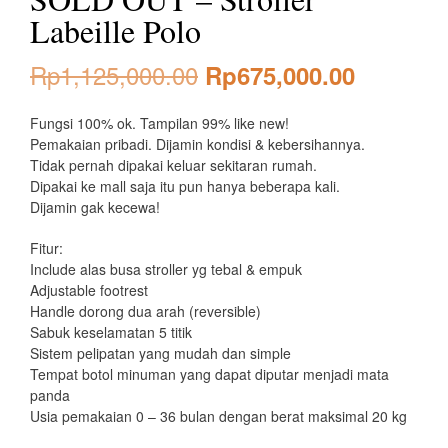
Labeille Polo
Original
Current
Rp
1,125,000.00
Rp
675,000.00
price
price
Fungsi 100% ok. Tampilan 99% like new!
was:
is:
Pemakaian pribadi. Dijamin kondisi & kebersihannya.
Tidak pernah dipakai keluar sekitaran rumah.
Rp1,125,000.00.
Rp675,0
Dipakai ke mall saja itu pun hanya beberapa kali.
Dijamin gak kecewa!
Fitur:
Include alas busa stroller yg tebal & empuk
Adjustable footrest
Handle dorong dua arah (reversible)
Sabuk keselamatan 5 titik
Sistem pelipatan yang mudah dan simple
Tempat botol minuman yang dapat diputar menjadi mata
panda
Usia pemakaian 0 – 36 bulan dengan berat maksimal 20 kg